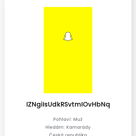
IZNgiIsUdkRSvtmIOvHbNq
Pohlaví: Muž
Hledám: Kamarády
Česká republika