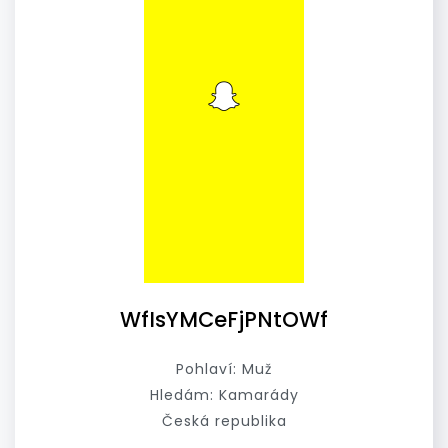
WfIsYMCeFjPNtOWf
Pohlaví: Muž
Hledám: Kamarády
Česká republika