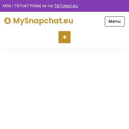
Máš i TikTok? Přidej se na
TikTokeri.eu
MySnapchat.eu
Menu