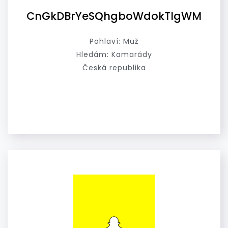
CnGkDBrYeSQhgboWdokTlgWM
Pohlaví: Muž
Hledám: Kamarády
Česká republika