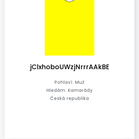
jClxhoboUWzjNrrrAAkBE
Pohlaví: Muž
Hledám: Kamarády
Česká republika