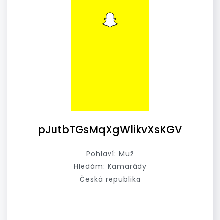
pJutbTGsMqXgWlikvXsKGV
Pohlaví: Muž
Hledám: Kamarády
Česká republika